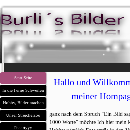
Direkt zum Seiteninhalt
Menü überspringen
Start Seite
Hallo und Willkom
In die Ferne Schweifen
▼
meiner Hompag
Hobby, Bilder machen
▼
ganz nach dem Spruch "Ein Bild sag
Unser Streichelzoo
▼
1000 Worte" möchte Ich hier mein k
Paaartyyy